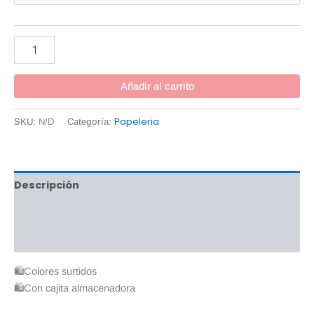
Añadir al carrito
Papeleria
SKU:
N/D
Categoría:
Descripción
Información adicional
Valoraciones (0)
🛍Colores surtidos
🛍Con cajita almacenadora