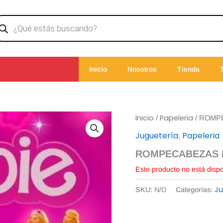
ducts
rch
Inicio
Nosotros
Tienda
Inicio
Papeleria
/
/ ROMP
Juguetería
Papeleria
,
ROMPECABEZAS 
Este producto no está disp
Ju
SKU:
N/D
Categorías: