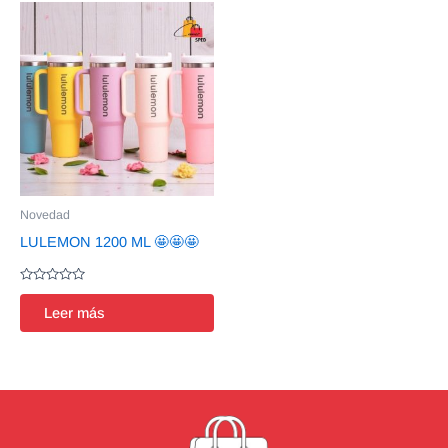
Novedad
LULEMON 1200 ML 🤩🤩🤩
Valorado
en
Leer más
0
de
5