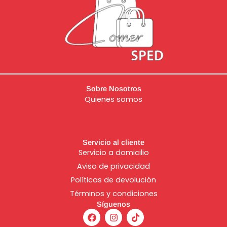
Sobre Nosotros
Quienes somos
Servicio al cliente
Servicio a domicilio
Aviso de
privacidad
Políticas de devolución
Términos y condiciones
Síguenos
F
I
T
a
n
i