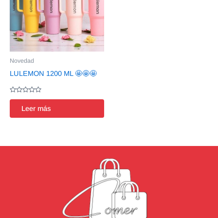
Novedad
LULEMON 1200 ML 🤩🤩🤩
Valorado
en
Leer más
0
de
5