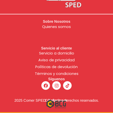
Sobre Nosotros
Quienes somos
Servicio al cliente
Servicio a domicilio
Aviso de
privacidad
Políticas de devolución
Términos y condiciones
Síguenos
F
I
T
a
n
i
c
s
k
e
t
t
b
a
o
2025 Comer SPED. Todos los derechos reservados.
Diseñado por:
o
g
k
o
r