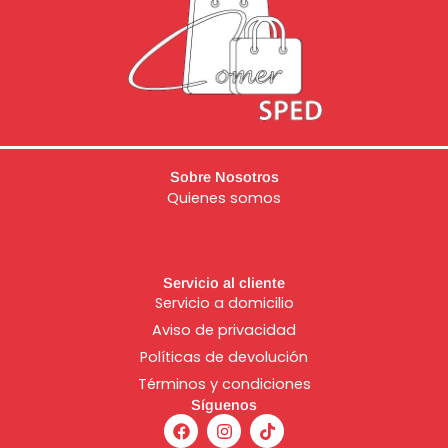
Sobre Nosotros
Quienes somos
Servicio al cliente
Servicio a domicilio
Aviso de
privacidad
Políticas de devolución
Términos y condiciones
Síguenos
F
I
T
a
n
i