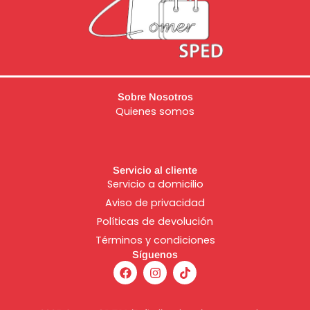
Sobre Nosotros
Quienes somos
Servicio al cliente
Servicio a domicilio
Aviso de
privacidad
Políticas de devolución
Términos y condiciones
Síguenos
F
I
T
a
n
i
c
s
k
e
t
t