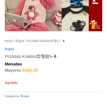
Inicio
Ropa
/
/ PIJAMA KAWAI😍🎅🏻✨🌲
Ropa
PIJAMA KAWAI😍🎅🏻✨🌲
Menudeo
$
165.00
$
160.00
Mayoreo
Agotado
Ropa
Categoría: