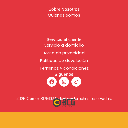
Sobre Nosotros
Quienes somos
Servicio al cliente
Servicio a domicilio
Aviso de
privacidad
Políticas de devolución
Términos y condiciones
Síguenos
F
I
T
a
n
i
c
s
k
e
t
t
b
a
o
2025 Comer SPED. Todos los derechos reservados.
Diseñado por:
o
g
k
o
r
k
a
m