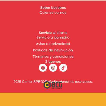
Sobre Nosotros
Quienes somos
Servicio al cliente
Servicio a domicilio
Aviso de
privacidad
Políticas de devolución
Términos y condiciones
Síguenos
F
I
T
a
n
i
c
s
k
e
t
t
b
a
o
2025 Comer SPED. Todos los derechos reservados.
Diseñado por:
o
g
k
o
r
k
a
m