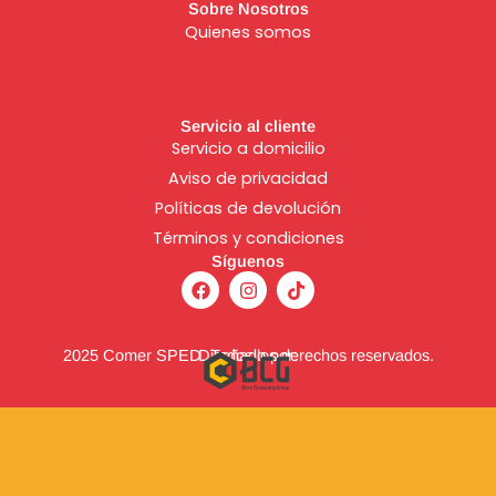
Sobre Nosotros
Quienes somos
Servicio al cliente
Servicio a domicilio
Aviso de
privacidad
Políticas de devolución
Términos y condiciones
Síguenos
F
I
T
a
n
i
c
s
k
e
t
t
b
a
o
2025 Comer SPED. Todos los derechos reservados.
Diseñado por:
o
g
k
o
r
k
a
m