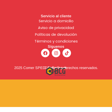
Servicio al cliente
Servicio a domicilio
Aviso de
privacidad
Políticas de devolución
Términos y condiciones
Síguenos
F
I
T
a
n
i
c
s
k
e
t
t
b
a
o
2025 Comer SPED. Todos los derechos reservados.
Diseñado por:
o
g
k
o
r
k
a
m