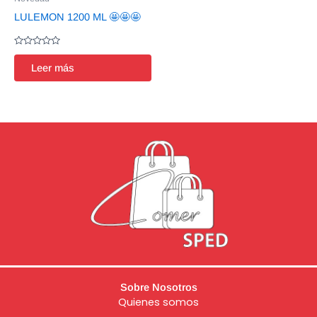
LULEMON 1200 ML 🤩🤩🤩
Valorado
en
Leer más
0
de
5
Sobre Nosotros
Quienes somos