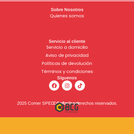
Sobre Nosotros
Quienes somos
Servicio al cliente
Servicio a domicilio
Aviso de
privacidad
Políticas de devolución
Términos y condiciones
Síguenos
F
I
T
a
n
i
c
s
k
e
t
t
b
a
o
2025 Comer SPED. Todos los derechos reservados.
Diseñado por:
o
g
k
o
r
k
a
m