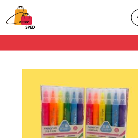
Ir
Pro
al
sea
contenido