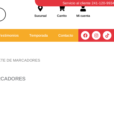
Servicio al cliente 241-120-993
Sucursal
Carrito
Mi cuenta
F
I
T
Testimonios
Temporada
Contacto
a
n
i
c
s
k
e
t
t
b
a
o
o
g
k
o
r
ETE DE MARCADORES
k
a
m
RCADORES