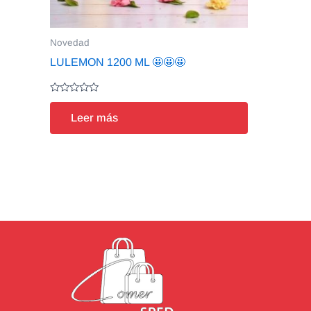
Novedad
LULEMON 1200 ML 🤩🤩🤩
Valorado
en
Leer más
0
de
5