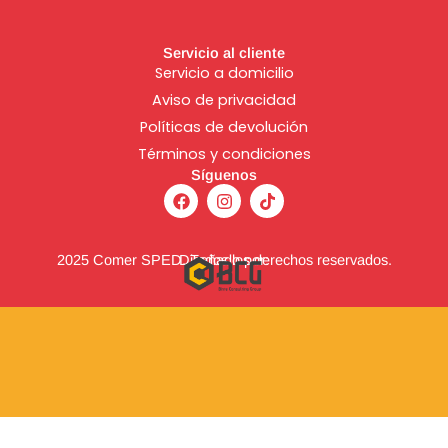
Servicio al cliente
Servicio a domicilio
Aviso de
privacidad
Políticas de devolución
Términos y condiciones
Síguenos
F
I
T
a
n
i
c
s
k
e
t
t
b
a
o
2025 Comer SPED. Todos los derechos reservados.
Diseñado por:
o
g
k
o
r
k
a
m