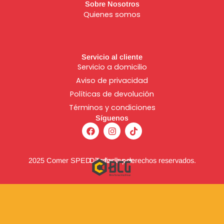
Sobre Nosotros
Quienes somos
Servicio al cliente
Servicio a domicilio
Aviso de
privacidad
Políticas de devolución
Términos y condiciones
Síguenos
F
I
T
a
n
i
c
s
k
e
t
t
b
a
o
2025 Comer SPED. Todos los derechos reservados.
Diseñado por:
o
g
k
o
r
k
a
m