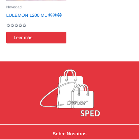
Novedad
LULEMON 1200 ML 🤩🤩🤩
Valorado
en
Leer más
0
de
5
Sobre Nosotros