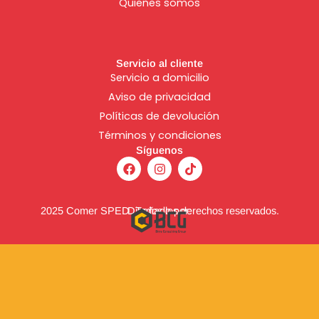
Quienes somos
Servicio al cliente
Servicio a domicilio
Aviso de
privacidad
Políticas de devolución
Términos y condiciones
Síguenos
F
I
T
a
n
i
c
s
k
e
t
t
b
a
o
2025 Comer SPED. Todos los derechos reservados.
Diseñado por:
o
g
k
o
r
k
a
m