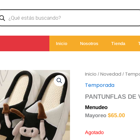
ducts
rch
Inicio
Nosotros
Tienda
Inicio
Novedad
Temp
/
/
Temporada
PANTUNFLAS DE 
Menudeo
$
67.00
$
65.00
Mayoreo
Agotado