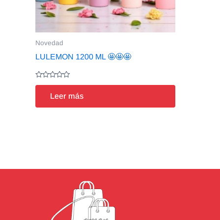
Novedad
LULEMON 1200 ML 🤩🤩🤩
Valorado
en
Leer más
0
de
5