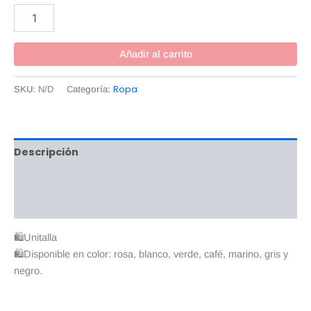
Añadir al carrito
Ropa
SKU:
N/D
Categoría:
Descripción
Información adicional
Valoraciones (0)
🛍Unitalla
🛍Disponible en color: rosa, blanco, verde, café, marino, gris y
negro.