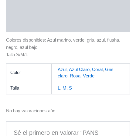
Descripción
Información adicional
Valoraciones (0)
Colores disponibles: Azul marino, verde, gris, azul, fiusha,
negro, azul bajo.
Talla S/M/L
Azul
,
Azul Claro
,
Coral
,
Gris
Color
claro
,
Rosa
,
Verde
Talla
L
,
M
,
S
No hay valoraciones aún.
Sé el primero en valorar “PANS