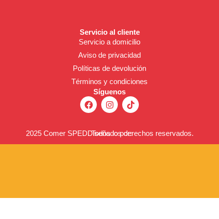
Servicio al cliente
Servicio a domicilio
Aviso de
privacidad
Políticas de devolución
Términos y condiciones
Síguenos
F
I
T
a
n
i
c
s
k
e
t
t
b
a
o
2025 Comer SPED. Todos los derechos reservados.
Diseñado por:
o
g
k
o
r
k
a
m