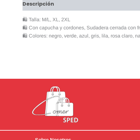
Descripción
Valoraciones (0)
🛍 Talla: M/L, XL, 2XL
🛍 Con capucha y cordones, Sudadera cerrada con fra
🛍 Colores: negro, verde, azul, gris, lila, rosa claro, n
Sobre Nosotros