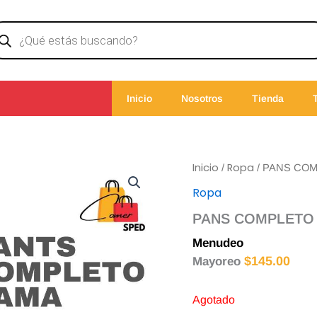
ducts
rch
Inicio
Nosotros
Tienda
Inicio
Ropa
/
/ PANS CO
Ropa
PANS COMPLETO
Menudeo
$
150.00
$
145.00
Mayoreo
Agotado