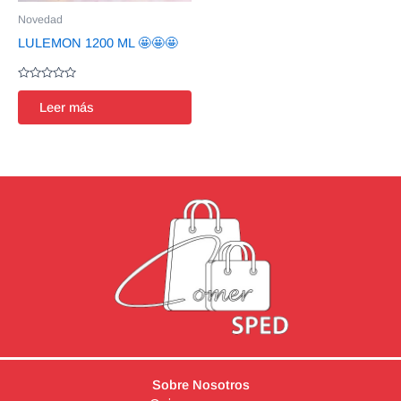
Novedad
LULEMON 1200 ML 🤩🤩🤩
Valorado
en
Leer más
0
de
5
Sobre Nosotros