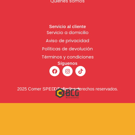
Quienes somos
Servicio al cliente
Servicio a domicilio
Aviso de
privacidad
Políticas de devolución
Términos y condiciones
Síguenos
F
I
T
a
n
i
c
s
k
e
t
t
b
a
o
2025 Comer SPED. Todos los derechos reservados.
Diseñado por:
o
g
k
o
r
k
a
m