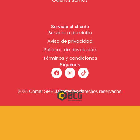
Servicio al cliente
Servicio a domicilio
Aviso de
privacidad
Políticas de devolución
Términos y condiciones
Síguenos
F
I
T
a
n
i
c
s
k
e
t
t
b
a
o
2025 Comer SPED. Todos los derechos reservados.
Diseñado por:
o
g
k
o
r
k
a
m