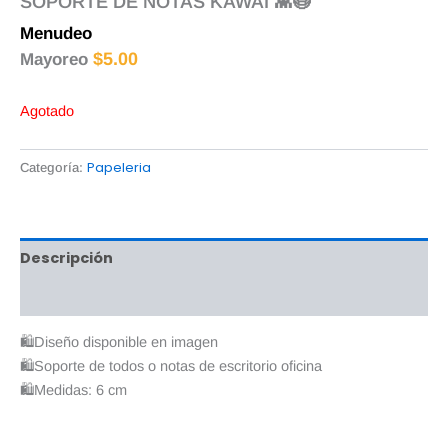
SOPORTE DE NOTAS KAWAI 👾😷
Menudeo
$
8.00
$
5.00
Mayoreo
Agotado
Papeleria
Categoría:
Descripción
Valoraciones (0)
🛍Diseño disponible en imagen
🛍Soporte de todos o notas de escritorio oficina
🛍Medidas: 6 cm