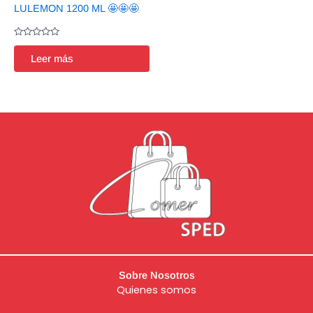
LULEMON 1200 ML 🤩🤩🤩
Valorado
en
Leer más
0
de
5
Sobre Nosotros
Quienes somos