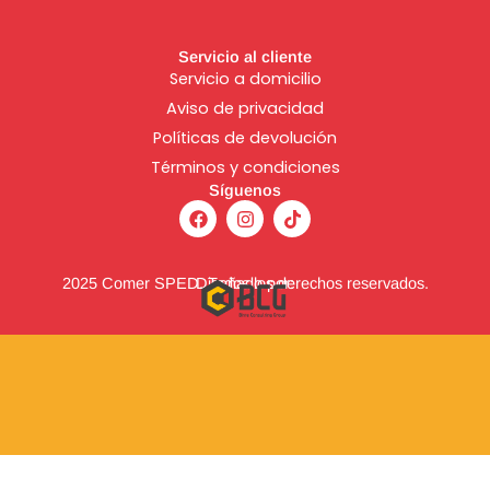
Servicio al cliente
Servicio a domicilio
Aviso de
privacidad
Políticas de devolución
Términos y condiciones
Síguenos
F
I
T
a
n
i
c
s
k
e
t
t
b
a
o
2025 Comer SPED. Todos los derechos reservados.
Diseñado por:
o
g
k
o
r
k
a
m