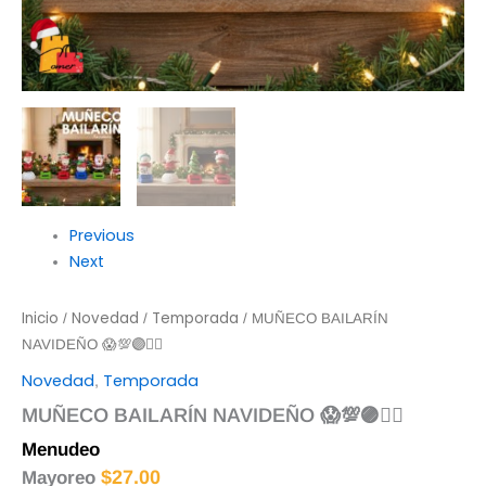
Previous
Next
Inicio
Novedad
Temporada
/
/
/ MUÑECO BAILARÍN
NAVIDEÑO 😱💯🟣☝🏻
Novedad
Temporada
,
MUÑECO BAILARÍN NAVIDEÑO 😱💯🟣☝🏻
Menudeo
$
28.00
$
27.00
Mayoreo