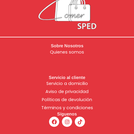
Sobre Nosotros
Quienes somos
Servicio al cliente
Servicio a domicilio
Aviso de
privacidad
Políticas de devolución
Términos y condiciones
Síguenos
F
I
T
a
n
i
c
s
k