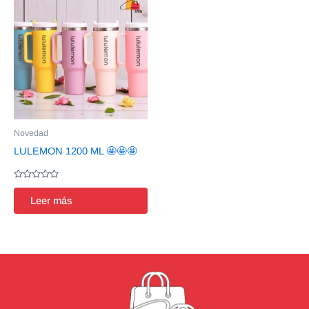
Novedad
LULEMON 1200 ML 🤩🤩🤩
Valorado
en
Leer más
0
de
5