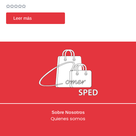
Valorado
en
Leer más
0
de
5
Sobre Nosotros
Quienes somos