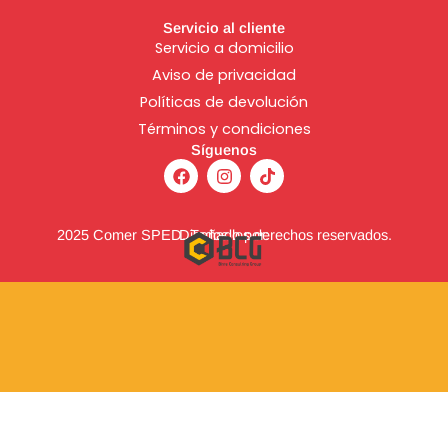
Servicio al cliente
Servicio a domicilio
Aviso de
privacidad
Políticas de devolución
Términos y condiciones
Síguenos
F
I
T
a
n
i
c
s
k
e
t
t
b
a
o
2025 Comer SPED. Todos los derechos reservados.
Diseñado por:
o
g
k
o
r
k
a
m