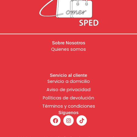
Sobre Nosotros
Quienes somos
Servicio al cliente
Servicio a domicilio
Aviso de
privacidad
Políticas de devolución
Términos y condiciones
Síguenos
F
I
T
a
n
i
c
s
k
e
t
t