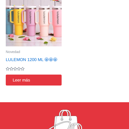
Novedad
LULEMON 1200 ML 🤩🤩🤩
Valorado
en
Leer más
0
de
5