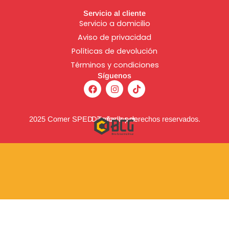
Servicio al cliente
Servicio a domicilio
Aviso de
privacidad
Políticas de devolución
Términos y condiciones
Síguenos
F
I
T
a
n
i
c
s
k
e
t
t
b
a
o
2025 Comer SPED. Todos los derechos reservados.
Diseñado por:
o
g
k
o
r
k
a
m