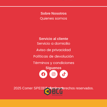
Sobre Nosotros
Quienes somos
Servicio al cliente
Servicio a domicilio
Aviso de
privacidad
Políticas de devolución
Términos y condiciones
Síguenos
F
I
T
a
n
i
c
s
k
e
t
t
b
a
o
2025 Comer SPED. Todos los derechos reservados.
Diseñado por:
o
g
k
o
r
k
a
m