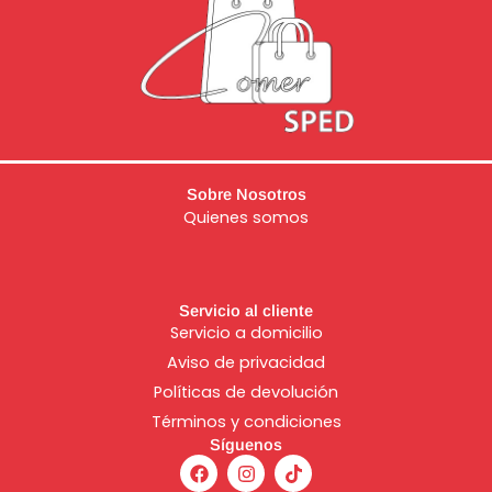
Sobre Nosotros
Quienes somos
Servicio al cliente
Servicio a domicilio
Aviso de
privacidad
Políticas de devolución
Términos y condiciones
Síguenos
F
I
T
a
n
i