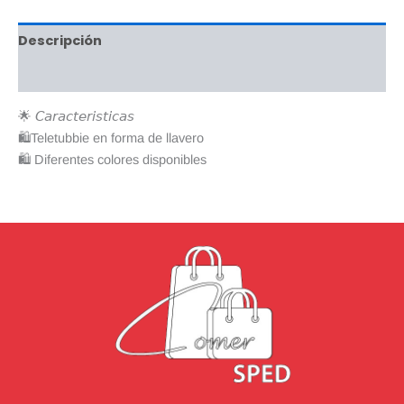
Descripción
Valoraciones (0)
🌟 𝘊𝘢𝘳𝘢𝘤𝘵𝘦𝘳𝘪𝘴𝘵𝘪𝘤𝘢𝘴
🛍Teletubbie en forma de llavero
🛍 Diferentes colores disponibles