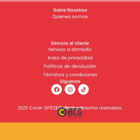
Sobre Nosotros
Quienes somos
Servicio al cliente
Servicio a domicilio
Aviso de
privacidad
Políticas de devolución
Términos y condiciones
Síguenos
F
I
T
a
n
i
c
s
k
e
t
t
b
a
o
2025 Comer SPED. Todos los derechos reservados.
Diseñado por:
o
g
k
o
r
k
a
m