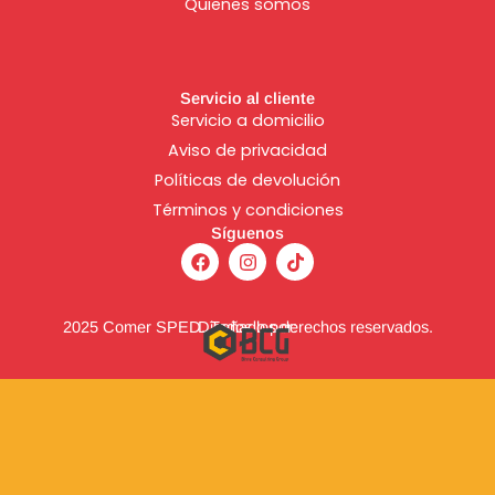
Quienes somos
Servicio al cliente
Servicio a domicilio
Aviso de
privacidad
Políticas de devolución
Términos y condiciones
Síguenos
F
I
T
a
n
i
c
s
k
e
t
t
b
a
o
2025 Comer SPED. Todos los derechos reservados.
Diseñado por:
o
g
k
o
r
k
a
m