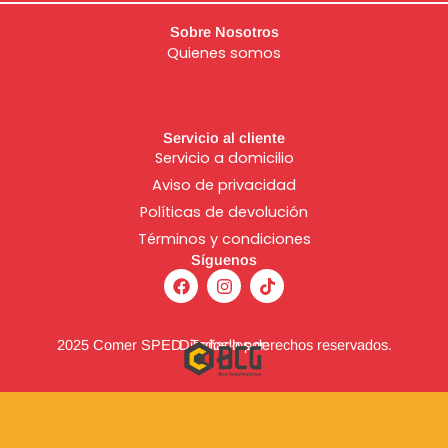
Sobre Nosotros
Quienes somos
Servicio al cliente
Servicio a domicilio
Aviso de
privacidad
Políticas de devolución
Términos y condiciones
Síguenos
F
I
T
a
n
i
c
s
k
e
t
t
b
a
o
2025 Comer SPED. Todos los derechos reservados.
Diseñado por:
o
g
k
o
r
k
a
m