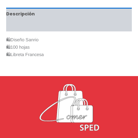
Descripción
Valoraciones (0)
🛍️Diseño Sanrio
🛍️100 hojas
🛍️Libreta Francesa