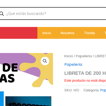
ducts
rch
Inicio
Nosotros
Tienda
Inicio
Papeleria
/
/ LIBRE
Papeleria
LIBRETA DE 200 
Este producto no está disp
Pap
SKU:
N/D
Categoría: