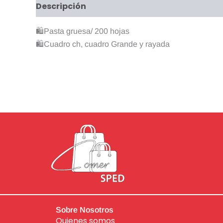
Descripción
Información adicional
Valo
🛍Pasta gruesa/ 200 hojas
🛍Cuadro ch, cuadro Grande y rayada
Sobre Nosotros
Quienes somos