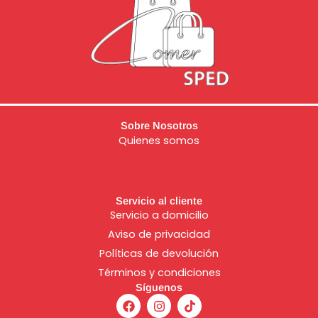
Sobre Nosotros
Quienes somos
Servicio al cliente
Servicio a domicilio
Aviso de
privacidad
Políticas de devolución
Términos y condiciones
Síguenos
F
I
T
a
n
i