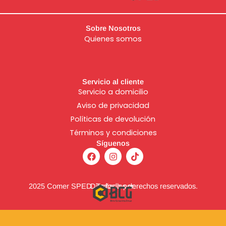
Sobre Nosotros
Quienes somos
Servicio al cliente
Servicio a domicilio
Aviso de
privacidad
Políticas de devolución
Términos y condiciones
Síguenos
F
I
T
a
n
i
c
s
k
e
t
t
b
a
o
2025 Comer SPED. Todos los derechos reservados.
Diseñado por:
o
g
k
o
r
k
a
m