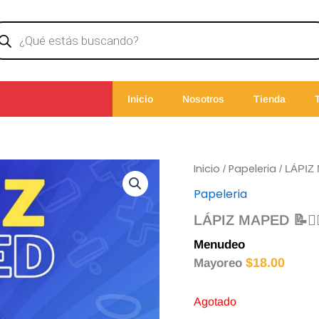
ducts
rch
Inicio
Nosotros
Tienda
Inicio
Papeleria
/
/ LÁPIZ
Papeleria
LÁPIZ MAPED 📝✍
Menudeo
$
3.00
$
18.00
Mayoreo
Agotado