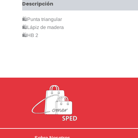
Descripción
Valoraciones (0)
🛍Punta triangular
🛍Lápiz de madera
🛍HB 2
Sobre Nosotros