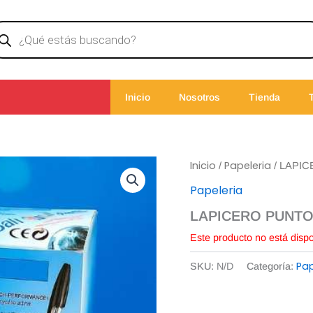
ducts
rch
Inicio
Nosotros
Tienda
Inicio
Papeleria
/
/ LAPIC
Papeleria
LAPICERO PUNTO 
Este producto no está disp
Pap
SKU:
N/D
Categoría: