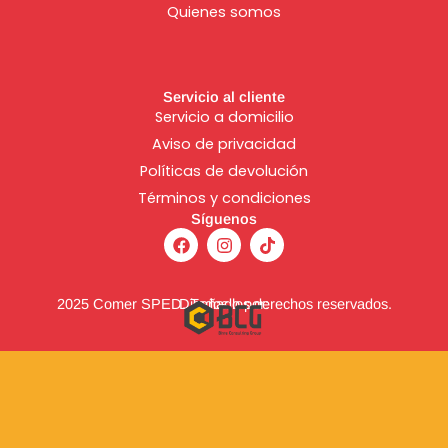
Quienes somos
Servicio al cliente
Servicio a domicilio
Aviso de
privacidad
Políticas de devolución
Términos y condiciones
Síguenos
F
I
T
a
n
i
c
s
k
e
t
t
b
a
o
2025 Comer SPED. Todos los derechos reservados.
Diseñado por:
o
g
k
o
r
k
a
m