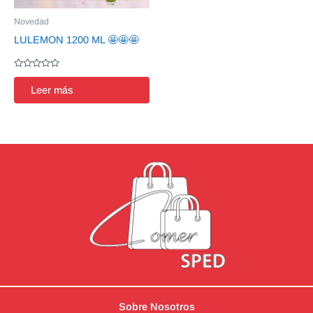
Novedad
LULEMON 1200 ML 🤩🤩🤩
Valorado
en
Leer más
0
de
5
Sobre Nosotros