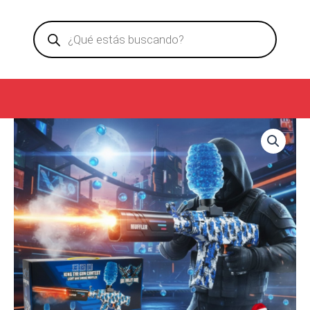
Ir
Products
al
search
contenido