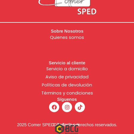
Sobre Nosotros
Quienes somos
Servicio al cliente
Servicio a domicilio
Aviso de
privacidad
Políticas de devolución
Términos y condiciones
Síguenos
F
I
T
a
n
i
c
s
k
e
t
t
b
a
o
2025 Comer SPED. Todos los derechos reservados.
Diseñado por:
o
g
k