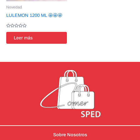
Novedad
LULEMON 1200 ML 🤩🤩🤩
Valorado
en
Leer más
0
de
5
Sobre Nosotros