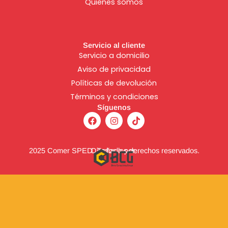
Quienes somos
Servicio al cliente
Servicio a domicilio
Aviso de
privacidad
Políticas de devolución
Términos y condiciones
Síguenos
F
I
T
a
n
i
c
s
k
e
t
t
b
a
o
2025 Comer SPED. Todos los derechos reservados.
Diseñado por:
o
g
k
o
r
k
a
m