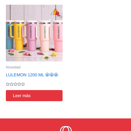
Novedad
LULEMON 1200 ML 🤩🤩🤩
Valorado
en
Leer más
0
de
5