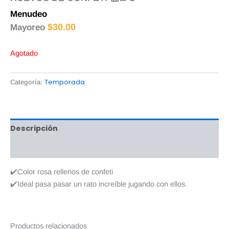
Menudeo
$
1.50
$
30.00
Mayoreo
Agotado
Temporada
Categoría:
Descripción
Valoraciones (0)
✔️Color rosa rellenos de confeti
✔️Ideal pasa pasar un rato increíble jugando con ellos.
Productos relacionados