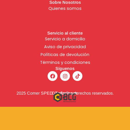
Sobre Nosotros
Quienes somos
Servicio al cliente
Servicio a domicilio
Aviso de
privacidad
Políticas de devolución
Términos y condiciones
Síguenos
F
I
T
a
n
i
c
s
k
e
t
t
b
a
o
2025 Comer SPED. Todos los derechos reservados.
Diseñado por:
o
g
k
o
r
k
a
m