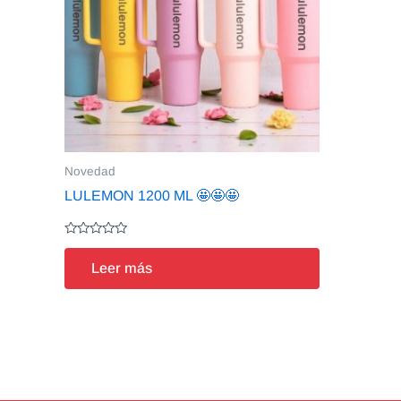
Novedad
LULEMON 1200 ML 🤩🤩🤩
Valorado
en
Leer más
0
de
5