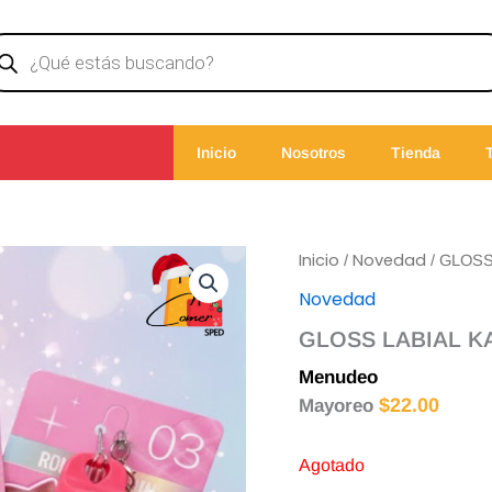
ducts
rch
Inicio
Nosotros
Tienda
Inicio
Novedad
/
/ GLOSS
Novedad
GLOSS LABIAL KA
Menudeo
$
25.00
$
22.00
Mayoreo
Agotado