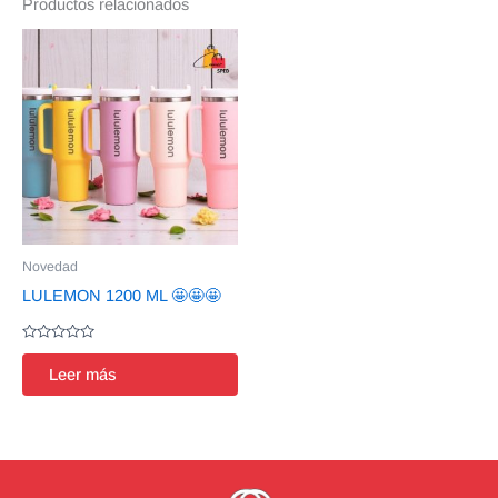
Productos relacionados
Novedad
LULEMON 1200 ML 🤩🤩🤩
Valorado
en
Leer más
0
de
5