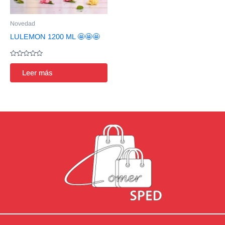
Novedad
LULEMON 1200 ML 🤩🤩🤩
Valorado
en
Leer más
0
de
5