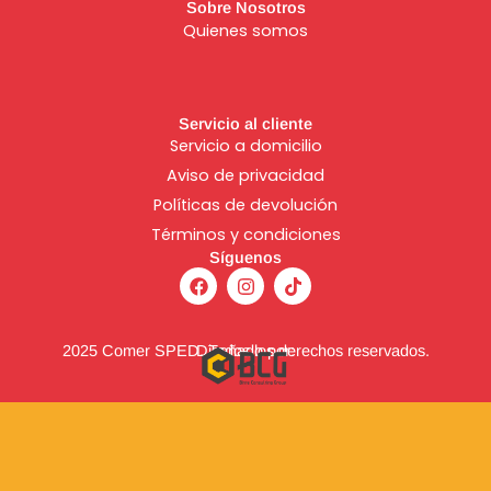
Sobre Nosotros
Quienes somos
Servicio al cliente
Servicio a domicilio
Aviso de
privacidad
Políticas de devolución
Términos y condiciones
Síguenos
F
I
T
a
n
i
c
s
k
e
t
t
b
a
o
2025 Comer SPED. Todos los derechos reservados.
Diseñado por:
o
g
k
o
r
k
a
m