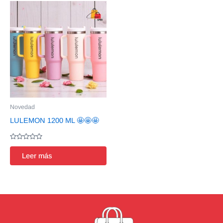
Novedad
LULEMON 1200 ML 🤩🤩🤩
Valorado
en
Leer más
0
de
5