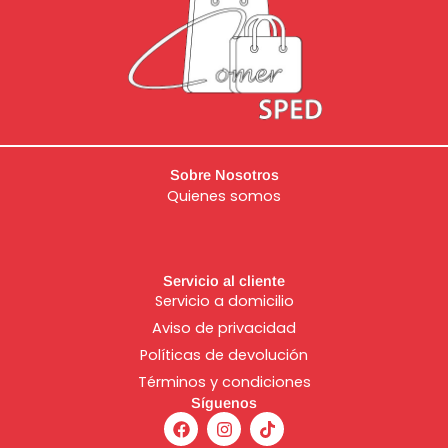
Sobre Nosotros
Quienes somos
Servicio al cliente
Servicio a domicilio
Aviso de
privacidad
Políticas de devolución
Términos y condiciones
Síguenos
F
I
T
a
n
i