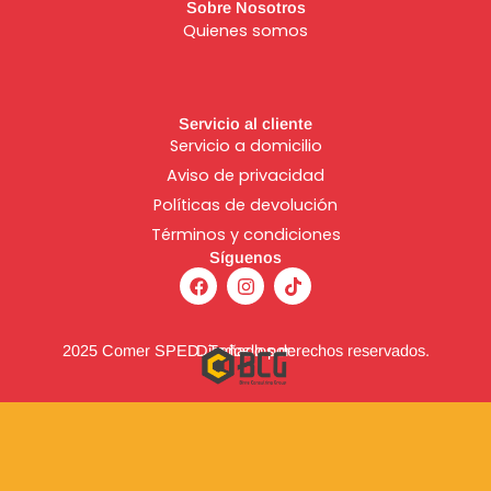
Sobre Nosotros
Quienes somos
Servicio al cliente
Servicio a domicilio
Aviso de
privacidad
Políticas de devolución
Términos y condiciones
Síguenos
F
I
T
a
n
i
c
s
k
e
t
t
b
a
o
2025 Comer SPED. Todos los derechos reservados.
Diseñado por:
o
g
k
o
r
k
a
m