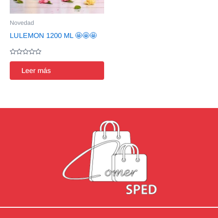
Novedad
LULEMON 1200 ML 🤩🤩🤩
Valorado
en
Leer más
0
de
5