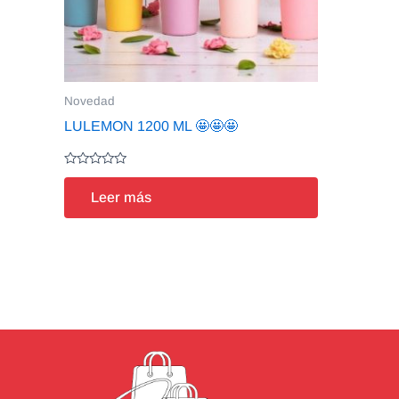
Novedad
LULEMON 1200 ML 🤩🤩🤩
Valorado
en
Leer más
0
de
5