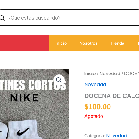
ducts
rch
Inicio
Nosotros
Tienda
Inicio
Novedad
/
/ DOCE
Novedad
DOCENA DE CALC
$
100.00
Agotado
Novedad
Categoría: