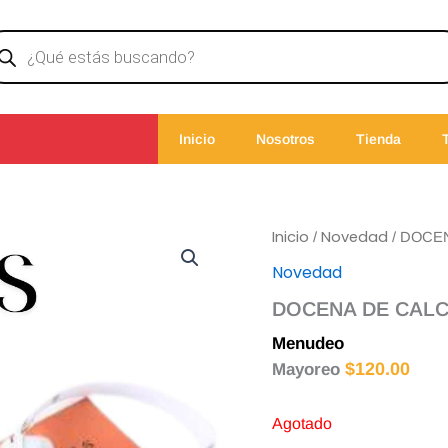
ducts
rch
Inicio
Nosotros
Tienda
Inicio
Novedad
/
/ DOCE
Novedad
DOCENA DE CALC
Menudeo
$
125.00
$
120.00
Mayoreo
Agotado